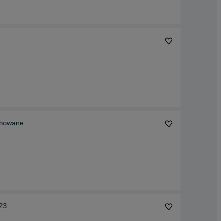
chowane
-23