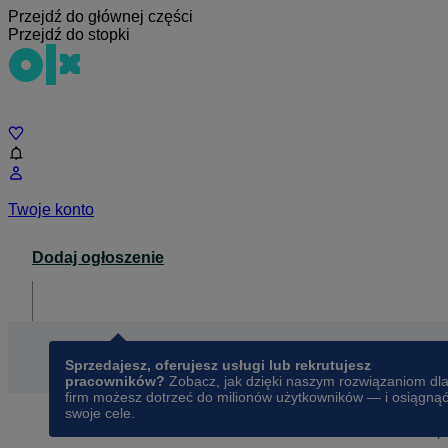
Przejdź do głównej części
Przejdź do stopki
Czat
Twoje konto
Dodaj ogłoszenie
Dla biznesu
opens in a new tab
Sprzedajesz, oferujesz usługi lub rekrutujesz
pracowników?
Zobacz, jak dzięki naszym rozwiązaniom dl
firm możesz dotrzeć do milionów użytkowników — i osiągną
swoje cele.
Na OLX od
marca 2024
PHU "DOUBRAWSKI"
Ostatnio online w dniu 06 sier